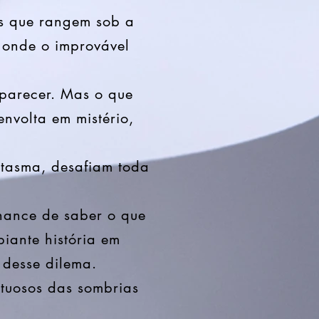
os que rangem sob a
, onde o improvável
arecer. Mas o que
nvolta em mistério,
ntasma, desafiam toda
hance de saber o que
piante história em
 desse dilema.
rtuosos das sombrias