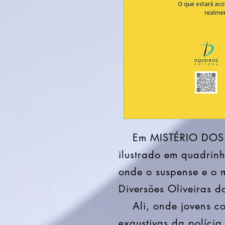
Em MISTÉRIO DOS D
ilustrado em quadrinh
onde o suspense e o 
Diversões Oliveiras 
Ali, onde jovens co
exaustivas da polícia