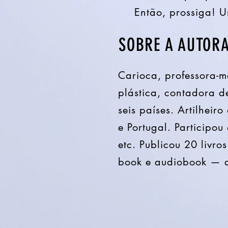
Então, prossiga! U
SOBRE A AUTOR
Carioca, professora-mes
plástica, contadora d
seis países. Artilheir
e Portugal. Participou
etc. Publicou 20 livro
book e audiobook — al