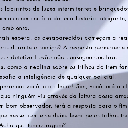
abirintos de luzes intermitentes e brinqued
forma-se em cenário de uma história intrigante
o ambiente.
 espera, os desaparecidos começam a reap
oas durante o sumiço? A resposta permanece e
caz detetive Trovão não consegue decifrar.
 como a neblina sobre os trilhos do trem fa
afia a inteligência de qualquer policial.
ança: você, caro leitor! Sim, você terá a c
que ninguém viu através da leitura desta arre
m bom observador, terá a resposta para o fim
nesse trem e se deixe levar pelos trilhos to
 Acha que tem coragem?