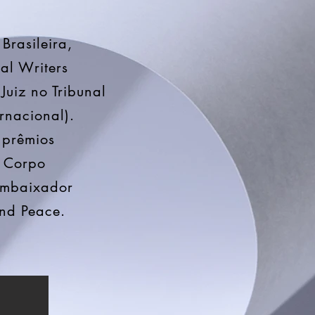
rasileira,
al Writers
Juiz no Tribunal
rnacional).
 prêmios
o Corpo
Embaixador
nd Peace.