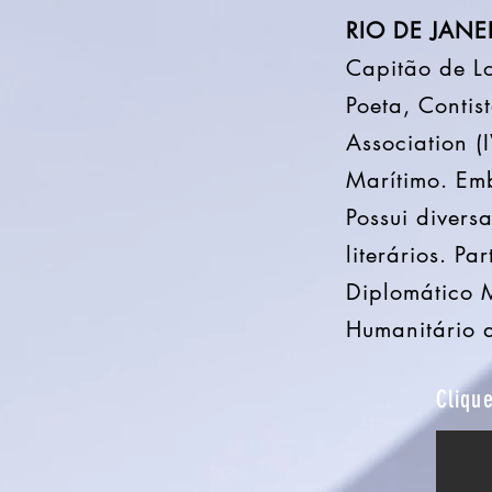
RIO DE JANE
Capitão de L
Poeta, Contis
Association (
Marítimo. Em
Possui diver
literários. P
Diplomático 
Humanitário 
Cliqu