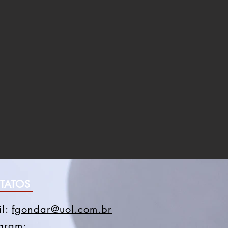
TATOS
il:
fgondar@uol.com.br
agram: