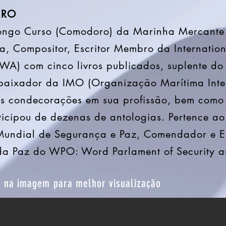
IRO
ongo Curso (Comodoro) da Marinha Mercante B
ta, Compositor, Escritor Membro da Internation
IWA) com cinco livros publicados, suplente do 
baixador da IMO (Organização Marítima Inte
sas condecorações em sua profissão, bem como
articipou de dezenas de antologias. Pertence a
Mundial de Segurança e Paz, Comendador e 
da Paz do WPO: Word Parlament of Security a
e na imagem para melhor visualização