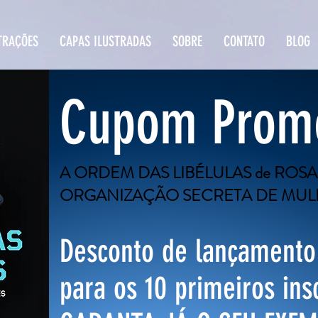
TRAÇÕES
CAPAS ILUSTRADAS
SOBRE
CONTATO
BLOG
Cupom Promo
A ORDEM DAS LIBÉLULAS de ROS
ORGANIZAÇÃO SECRETA DE MUL
Desconto de lançamento
para os 10 primeiros ins