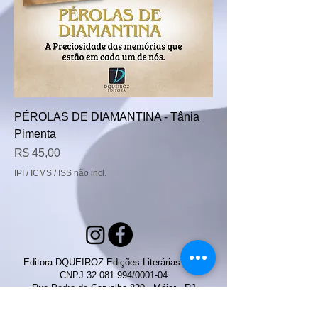
PÉROLAS DE DIAMANTINA - Tânia
Pimenta
Preço
R$ 45,00
IPI / ICMS / ISS não incl.
Editora DQUEIROZ Edições Literárias Ltda.
CNPJ 32.081.994/0001-04
Rua Pedro de Carvalho 820 - Méier - RJ